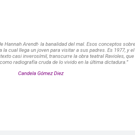
rso en la rutina durante la ultim
s de Hannah Arendt- la banalidad del mal. Esos conceptos sobr
la cual llega un joven para visitar a sus padres. Es 1977, y e
o casi inverosímil, transcurre la obra teatral Ravioles, que l
omo radiografía cruda de lo vivido en la última dictadura.
”
Candela Gómez Diez
n