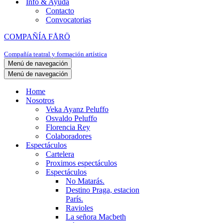
Info & Ayuda
Contacto
Convocatorias
COMPAÑÍA FÅRÖ
Compañía teatral y formación artística
Menú de navegación
Menú de navegación
Home
Nosotros
Veka Ayanz Peluffo
Osvaldo Peluffo
Florencia Rey
Colaboradores
Espectáculos
Cartelera
Proximos espectáculos
Espectáculos
No Matarás.
Destino Praga, estacion
París.
Ravioles
La señora Macbeth