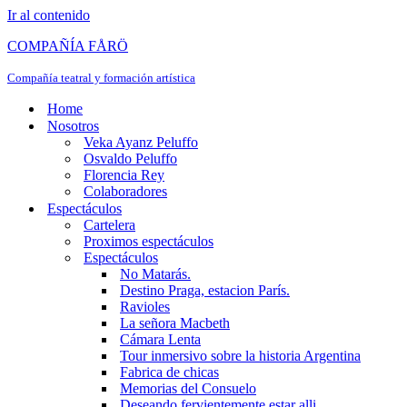
Ir al contenido
COMPAÑÍA FÅRÖ
Compañía teatral y formación artística
Home
Nosotros
Veka Ayanz Peluffo
Osvaldo Peluffo
Florencia Rey
Colaboradores
Espectáculos
Cartelera
Proximos espectáculos
Espectáculos
No Matarás.
Destino Praga, estacion París.
Ravioles
La señora Macbeth
Cámara Lenta
Tour inmersivo sobre la historia Argentina
Fabrica de chicas
Memorias del Consuelo
Deseando fervientemente estar alli.