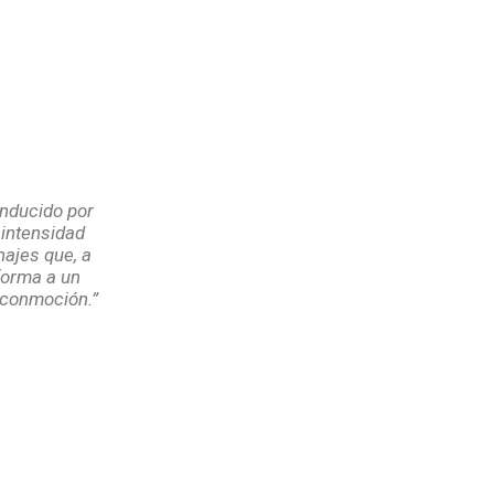
vida real.
nducido por
 intensidad
ajes que, a
 forma a un
 conmoción.”