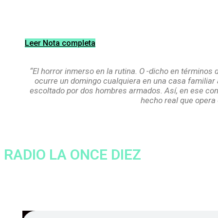
"Ravioles" muestra el horror inme
Leer Nota completa
“El horror inmerso en la rutina. O -dicho en término
ocurre un domingo cualquiera en una casa familiar a 
escoltado por dos hombres armados. Así, en ese context
hecho real que opera c
RADIO LA ONCE DIEZ
Programa: Parece que viene bie