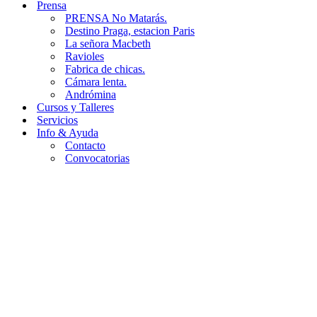
Prensa
PRENSA No Matarás.
Destino Praga, estacion Paris
La señora Macbeth
Ravioles
Fabrica de chicas.
Cámara lenta.
Andrómina
Cursos y Talleres
Servicios
Info & Ayuda
Contacto
Convocatorias